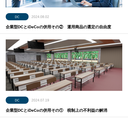
2024.08.02
DC
企業型DCとiDeCoの併用その② 運用商品の選定の自由度
2024.07.19
DC
企業型DCとiDeCoの併用その① 税制上の不利益の解消