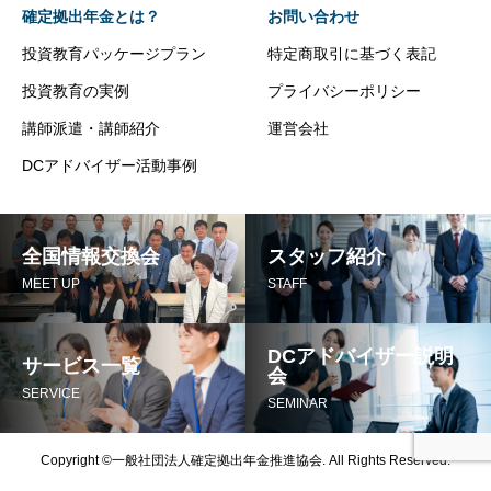
確定拠出年金とは？
お問い合わせ
投資教育パッケージプラン
特定商取引に基づく表記
投資教育の実例
プライバシーポリシー
講師派遣・講師紹介
運営会社
DCアドバイザー活動事例
全国情報交換会
スタッフ紹介
MEET UP
STAFF
DCアドバイザー説明
サービス一覧
会
SERVICE
SEMINAR
Copyright ©一般社団法人確定拠出年金推進協会. All Rights Reserved.