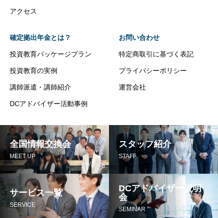
アクセス
確定拠出年金とは？
お問い合わせ
投資教育パッケージプラン
特定商取引に基づく表記
投資教育の実例
プライバシーポリシー
講師派遣・講師紹介
運営会社
DCアドバイザー活動事例
全国情報交換会
スタッフ紹介
MEET UP
STAFF
DCアドバイザー説明
サービス一覧
会
SERVICE
SEMINAR