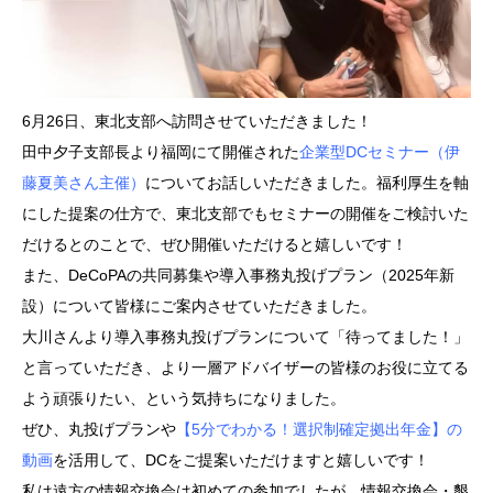
6月26日、東北支部へ訪問させていただきました！
田中夕子支部長より福岡にて開催された
企業型DCセミナー（伊
藤夏美さん主催）
についてお話しいただきました。福利厚生を軸
にした提案の仕方で、東北支部でもセミナーの開催をご検討いた
だけるとのことで、ぜひ開催いただけると嬉しいです！
また、DeCoPAの共同募集や導入事務丸投げプラン（2025年新
設）について皆様にご案内させていただきました。
大川さんより導入事務丸投げプランについて「待ってました！」
と言っていただき、より一層アドバイザーの皆様のお役に立てる
よう頑張りたい、という気持ちになりました。
ぜひ、丸投げプランや
【5分でわかる！選択制確定拠出年金】の
動画
を活用して、DCをご提案いただけますと嬉しいです！
私は遠方の情報交換会は初めての参加でしたが、情報交換会・懇