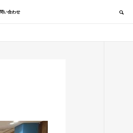
問い合わせ
DC
DC
経営者が知っておきたい福利
なぜ企業はDB
厚生制度の選び方①
しているのか
加入をご検
DCアドバイザー登
へ
録をご検討の方へ