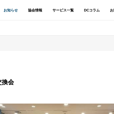
お知らせ
協会情報
サービス一覧
DCコラム
お
DC
交換会
が知っておきたい福利
経営者が知っておきたい福利
度の選び方③
厚生制度の選び方②
C加入をご
投資教育導入をご
iDeCo
へ
検討の方へ
討の方