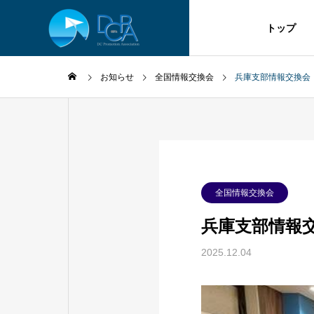
トップ
お知らせ
全国情報交換会
兵庫支部情報交換会
DC
DC
COLUMN
SERVICE
全国情報交換会
DeCoPAコラム
サービス
兵庫支部情報
2025.12.04
へ移行
経営者が知っておきたい福利
経営者
厚生制度の選び方④
厚生制
企業型D
検討の方