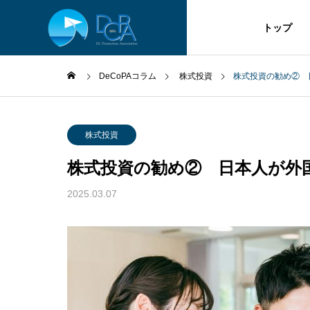
トップ
DeCoPAコラム
株式投資
株式投資の勧め② 
DC
DC
株式投資
株式投資の勧め② 日本人が外
COLUMN
SERVICE
DeCoPAコラム
2025.03.07
サービス
へ移行
経営者が知っておきたい福利
経営者
厚生制度の選び方④
厚生制
企業型D
検討の方