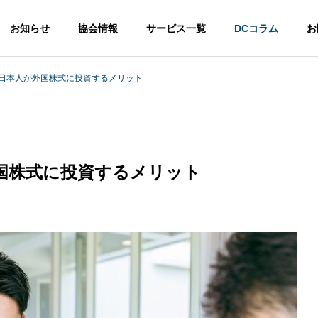
お知らせ
協会情報
サービス一覧
DCコラム
お
日本人が外国株式に投資するメリット
DC
国株式に投資するメリット
が知っておきたい福利
経営者が知っておきたい福利
度の選び方③
厚生制度の選び方②
C加入をご
投資教育導入をご
iDeCo
へ
検討の方へ
討の方