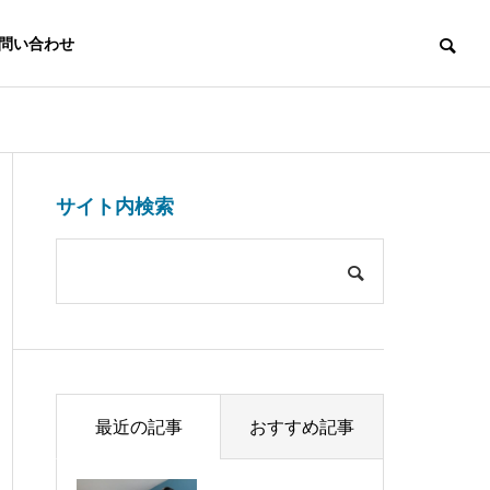
問い合わせ
DC
DC
サイト内検索
経営者が知っておきたい福利
なぜ企業はDB
厚生制度の選び方①
しているのか
最近の記事
おすすめ記事
加入をご検
DCアドバイザー登
へ
録をご検討の方へ